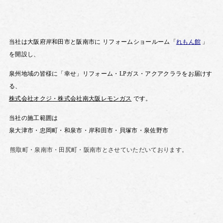
当社は大阪府岸和田市と阪南市に
リフォームショールーム「
れもん館
」
を開設し、
泉州地域の皆様に「幸せ」リフォーム・
LP
ガス・
アクアクララを
お届けす
る、
株式
会社
オクジ
・
株式会社
南大阪
レモンガス
です。
当社の施工範囲は
泉大津市・忠岡町・和泉市・岸和田市・貝塚市・泉佐野市
熊取町・泉南市・田尻町・
阪南市とさせていただいております。