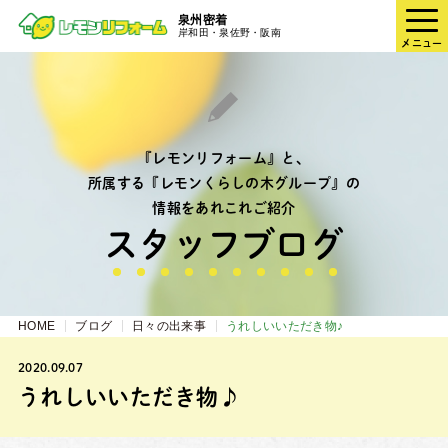
泉州密着
岸和田・泉佐野・阪南
メニュー
『レモンリフォーム』と、
所属する『レモンくらしの木グループ』の
情報をあれこれご紹介
スタッフブログ
HOME
ブログ
日々の出来事
うれしいいただき物♪
2020.09.07
うれしいいただき物♪