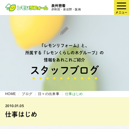
泉州密着
岸和田・泉佐野・阪南
メニュー
『レモンリフォーム』と、
所属する『レモンくらしの木グループ』の
情報をあれこれご紹介
スタッフブログ
HOME
ブログ
日々の出来事
仕事はじめ
2010.01.05
仕事はじめ