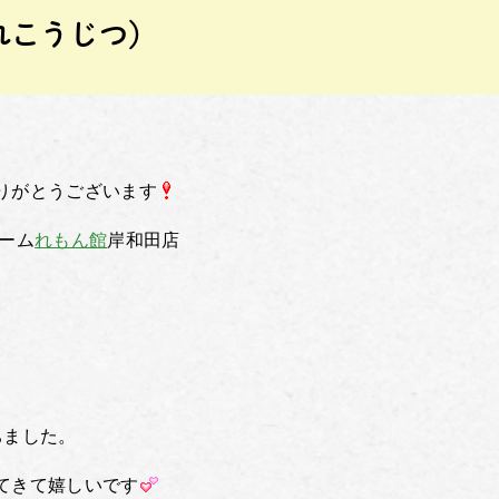
れこうじつ）
りがとうございます
ーム
れもん館
岸和田店
ちました。
てきて嬉しいです