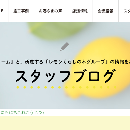
ME
施⼯事例
お客さまの声
店舗情報
企業情報
ス
ォーム』と、
所属する『レモンくらしの木グループ』の
情報を
スタッフブログ
（にちにちこれこうじつ）