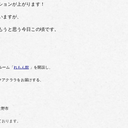
ションが上がります！
いますが、
もうと思う今日この頃です。
ルーム「
れもん館
」を開設し、
クアクララを
お届けする、
佐野市
ております。