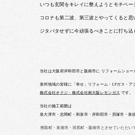
いつも玄関をキレイに整えようとモチベー
コロナも第二波、第三波とやってくると思
ジタバタせずに今頑張るべきことに打ち込
当社は大阪府岸和田市と阪南市に
リフォームショー
泉州地域の皆様に「幸せ」リフォーム・
LP
ガス・
ア
株式
会社
オクジ
・
株式会社
南大阪
レモンガス
です。
当社の施工範囲は
泉大津市・忠岡町・和泉市・岸和田市・貝塚市・泉
熊取町・泉南市・田尻町・
阪南市とさせていただい