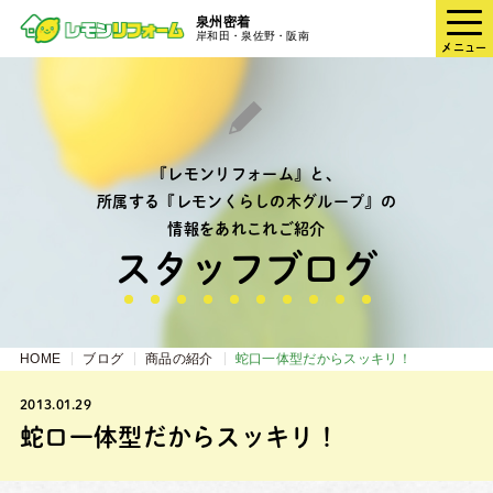
泉州密着
岸和田・泉佐野・阪南
メニュー
『レモンリフォーム』と、
所属する『レモンくらしの木グループ』の
情報をあれこれご紹介
スタッフブログ
HOME
ブログ
商品の紹介
蛇口一体型だからスッキリ！
2013.01.29
蛇口一体型だからスッキリ！