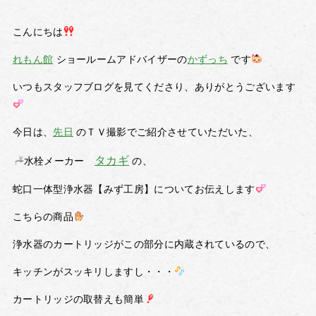
こんにちは
れもん館
ショールームアドバイザーの
かずっち
です
いつもスタッフブログを見てくださり、ありがとうございます
今日は、
先日
のＴＶ撮影でご紹介させていただいた、
タカギ
水栓メーカー
の、
蛇口一体型浄水器【みず工房】についてお伝えします
こちらの商品
浄水器のカートリッジがこの部分に内蔵されているので、
キッチンがスッキリしますし・・・
カートリッジの取替えも簡単