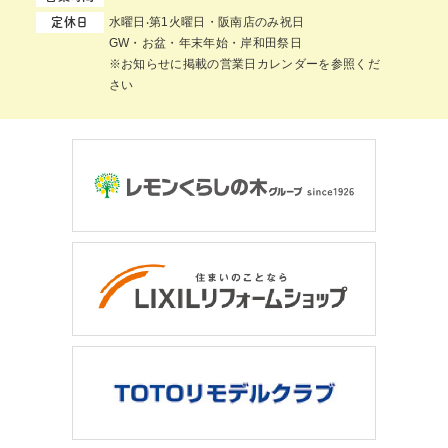
⽔曜⽇‧第1⽕曜⽇・阪南店のみ祝日
定休日
GW・お盆・年末年始・岸和田祭日
※お知らせに掲載の営業日カレンダーを参照くだ
さい