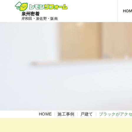
HO
泉州密着
岸和田・泉佐野・阪南
HOME
施工事例
戸建て
ブラックがアク