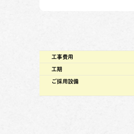
工事費用
工期
ご採用設備