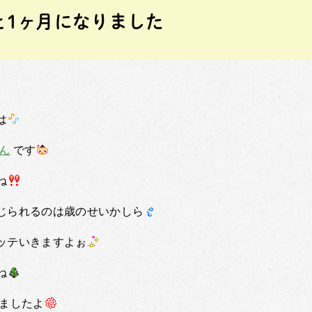
と1ヶ月になりました
は
ん
です
ね
じられるのは歳のせいかしら
ッテいきますよぉ
ね
ましたよ