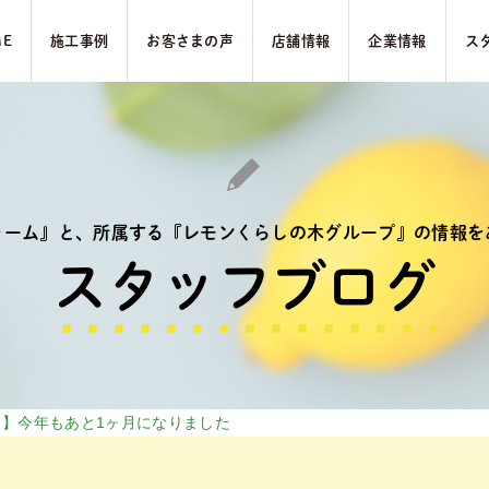
ME
施⼯事例
お客さまの声
店舗情報
企業情報
ス
ォーム』と、
所属する『レモンくらしの木グループ』の
情報を
スタッフブログ
り】今年もあと1ヶ月になりました