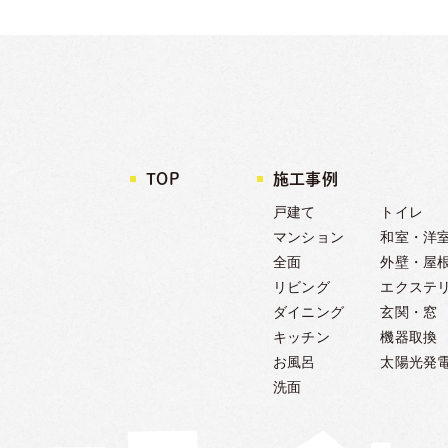
TOP
施工事例
戸建て
トイレ
マンション
和室・洋
全面
外壁・屋
リビング
エクステ
ダイニング
玄関・窓
キッチン
機器取換
お風呂
太陽光発
洗面