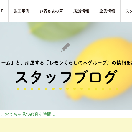
ME
施⼯事例
お客さまの声
店舗情報
企業情報
ス
ォーム』と、
所属する『レモンくらしの木グループ』の
情報を
スタッフブログ
は、おうちを見つめ直す時間に