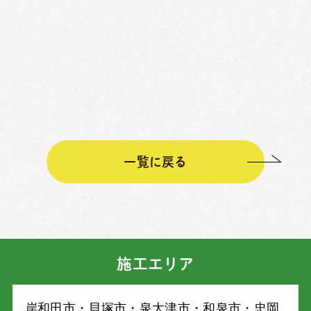
一覧に戻る
施工エリア
岸和⽥市・⾙塚市・泉⼤津市・和泉市・忠岡