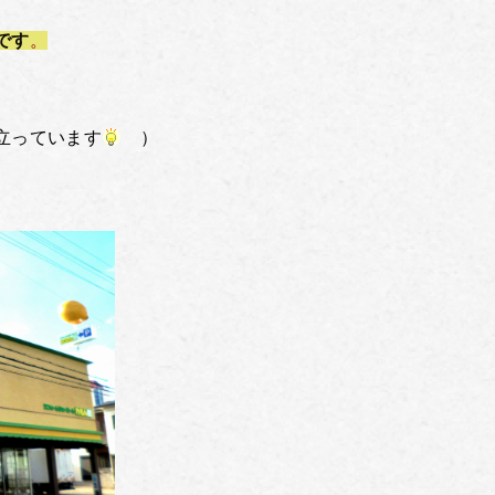
です
。
立っています
）