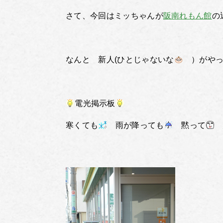
さて、今回はミッちゃんが
阪南れもん館
の
なんと 新人(ひとじゃないな
）がやっ
電光掲示板
寒くても
雨が降っても
黙って