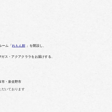
ルーム「
れもん館
」を開設し、
P
ガス・
アクアクララを
お届けする、
塚市・泉佐野市
ただいております