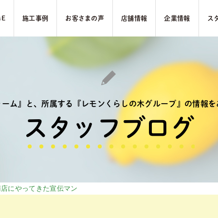
ME
施⼯事例
お客さまの声
店舗情報
企業情報
ス
ォーム』と、
所属する『レモンくらしの木グループ』の
情報を
スタッフブログ
南店にやってきた宣伝マン