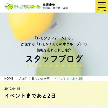
泉州密着
岸和田・泉佐野・阪南
メニュー
『レモンリフォーム』と、
所属する『レモンくらしの木グループ』の
情報をあれこれご紹介
スタッフブログ
HOME
ブログ
日々の出来事
イベントまであと2日
2010.04.15
イベントまであと2日