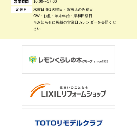
10:00〜17:00
営業時間
⽔曜⽇‧第1⽕曜⽇・阪南店のみ祝日
定休日
GW・お盆・年末年始・岸和田祭日
※お知らせに掲載の営業日カレンダーを参照くだ
さい