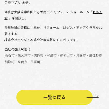
ご覧下さいませ。
当社は大阪府岸和田市と阪南市に
リフォームショールーム「
れもん
館
」を開設し、
泉州地域の皆様に「幸せ」リフォーム・
LP
ガス・
アクアクララを
お
届けする、
株式
会社
オクジ
・
株式会社
南大阪
レモンガス
です。
当社の施工範囲は
高石市・泉大津市・忠岡町・和泉市・岸和田市・貝塚市・泉佐野市
熊取町・泉南市・田尻町・
一覧に戻る