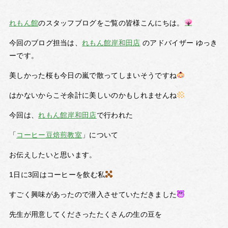
れもん館
のスタッフブログをご覧の皆様こんにちは。
今回のブログ担当は、
れもん館岸和田店
のアドバイザー ゆっき
ーです。
美しかった桜も今日の嵐で散ってしまいそうですね
はかないからこそ余計に美しいのかもしれませんね
今回は、
れもん館岸和田店
で行われた
「
コーヒー豆焙煎教室
」について
お伝えしたいと思います。
1日に3回はコーヒーを飲む私
すごく興味があったので潜入させていただきました
先生が用意してくださったたくさんの生の豆を