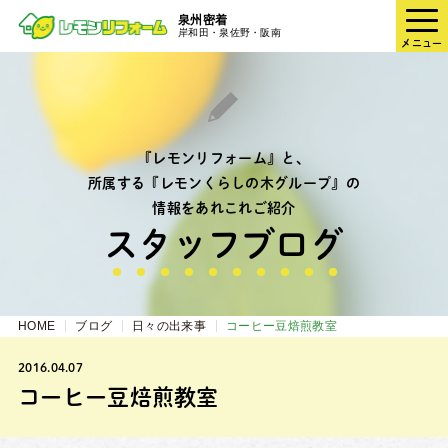
泉州密着
岸和田・泉佐野・阪南
メニュー
『レモンリフォーム』と、
所属する『レモンくらしの木グループ』の
情報をあれこれご紹介
スタッフブログ
HOME
ブログ
日々の出来事
コーヒー豆焙煎教室
2016.04.07
コーヒー豆焙煎教室