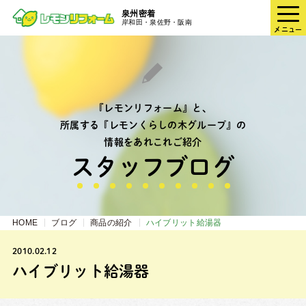
泉州密着
岸和田・泉佐野・阪南
メニュー
『レモンリフォーム』と、
所属する『レモンくらしの木グループ』の
情報をあれこれご紹介
スタッフブログ
HOME
ブログ
商品の紹介
ハイブリット給湯器
2010.02.12
ハイブリット給湯器