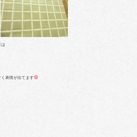
床は
ごく表情が出てます
。