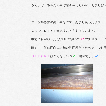
さて、ぼーちゃんの家は築35年くらいの、あまりお
エンゲル係数の高い家なので、あまり凝ったリフォ
なので、ＤＩＹで出来ることをやっています。
以前に私がやった 洗面所の窓枠の
DIY
プチリフォー
暗くて、何の面白みも無い洗面所だったので、少し
ＢＥＦＯＲＥ
はこんなカンジ
（昭和でしょ
）