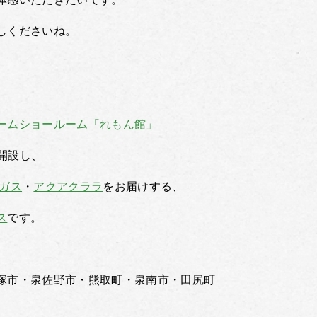
しくださいね。
ームショールーム「れもん館」
開設し、
Pガス
・
アクアクララ
をお届けする、
ス
です。
塚市・泉佐野市・熊取町・泉南市・田尻町