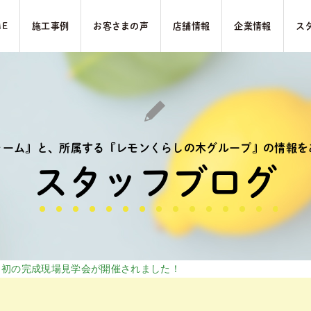
ME
施⼯事例
お客さまの声
店舗情報
企業情報
ス
ォーム』と、
所属する『レモンくらしの木グループ』の
情報を
スタッフブログ
ノ初の完成現場見学会が開催されました！