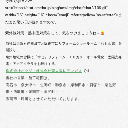
それでは
t=”パー”
src=”https://stat.ameba.jp/blog/ucs/img/char/char2/106.gif”
width=”16″ height=”16″ class=”emoji” referrerpolicy=”no-referrer”>ま
だまだ暑い日が続きますので、
紫外線対策・熱中症対策をして、気をつけましょうね～
当社は大阪府岸和田市と阪南市にリフォームショールーム「れもん館」を
開設し、
泉州地域の皆様に「幸せ」リフォーム・ＬＰガス・オール電化・太陽光発
電・アクアクララをお届けする、
株式会社オクジ・株式会社南大阪レモンガス
です。
当社の営業・施工範囲は、
高石市・泉大津市・忠岡町・和泉市・岸和田市・貝塚市・泉佐野
市・熊取町・泉南市・田尻町・
阪南市・岬町とさせていただいております。