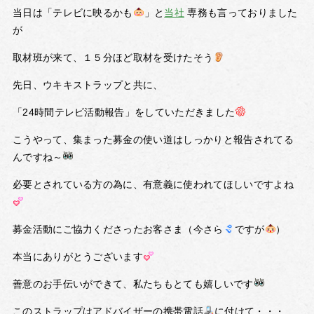
当日は「テレビに映るかも
」と
当社
専務も言っておりました
が
取材班が来て、１５分ほど取材を受けたそう
先日、ウキキストラップと共に、
「24時間テレビ活動報告」をしていただきました
こうやって、集まった募金の使い道はしっかりと報告されてる
んですね～
必要とされている方の為に、有意義に使われてほしいですよね
募金活動にご協力くださったお客さま（今さら
ですが
）
本当にありがとうございます
善意のお手伝いができて、私たちもとても嬉しいです
このストラップはアドバイザーの携帯電話
に付けて・・・