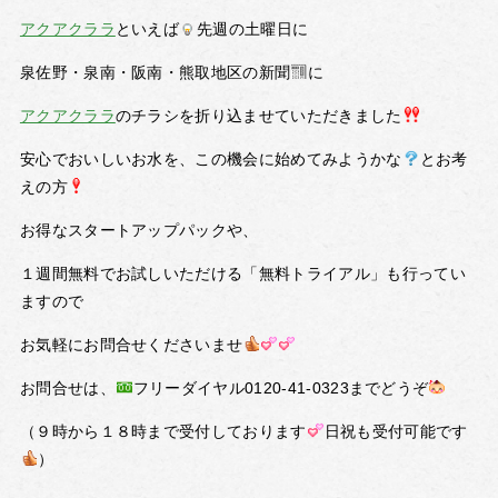
アクアクララ
といえば
先週の土曜日に
泉佐野・泉南・阪南・熊取地区の新聞
に
アクアクララ
のチラシを折り込ませていただきました
安心でおいしいお水を、この機会に始めてみようかな
とお考
えの方
お得なスタートアップパックや、
１週間無料でお試しいただける「無料トライアル」も行ってい
ますので
お気軽にお問合せくださいませ
お問合せは、
フリーダイヤル0120-41-0323までどうぞ
（９時から１８時まで受付しております
日祝も受付可能です
）