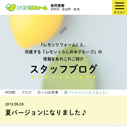
泉州密着
岸和田・泉佐野・阪南
メニュー
『レモンリフォーム』と、
所属する『レモンくらしの木グループ』の
情報をあれこれご紹介
スタッフブログ
HOME
ブログ
日々の出来事
夏バージョンになりました♪
2012.05.28
夏バージョンになりました♪