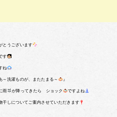
がとうございます
です
すね
あ～洗濯ものが、またたまる～
』
に雨
が降ってきたら ショック
ですよね
物干しについてご案内させていただきます