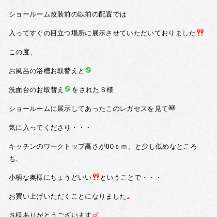
ショールーム改装前の以前の配置では
入ってすぐの目立つ場所に展示させていただいておりました
この度、
お風呂の浴槽お取替えと
洗面台のお取替え
をされたＳ様
ショールームに展示してあったこのレガセスを見て
気に入ってくださり・・・
キッチンのワークトップ高さが80ｃｍ、と少し低めなところ
も、
小柄な奥様にちょうどいい
ということで・・・
お買い上げいただくことになりました
Ｓ様ありがとうございます