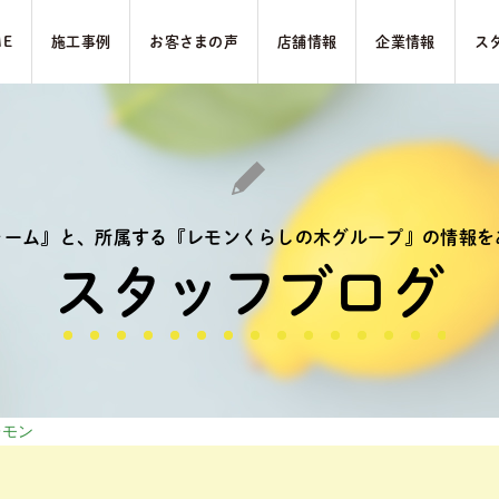
ME
施⼯事例
お客さまの声
店舗情報
企業情報
ス
ォーム』と、
所属する『レモンくらしの木グループ』の
情報を
スタッフブログ
レモン