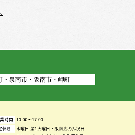
町・泉南市・阪南市・岬町
10:00〜17:00
営業時間
⽔曜⽇‧第1⽕曜⽇・阪南店のみ祝日
定休日