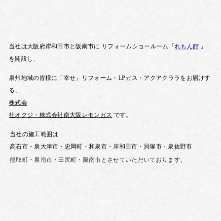
当社は大阪府岸和田市と阪南市に
リフォームショールーム「
れもん館
」
を開設し、
泉州地域の皆様に「幸せ」リフォーム・
LP
ガス・
アクアクララを
お届けす
る、
株式
会
社
オクジ
・
株式会社
南大阪
レモンガス
です。
当社の施工範囲は
高石市・泉大津市・忠岡町・和泉市・岸和田市・貝塚市・泉佐野市
熊取町・泉南市・田尻町・
阪南市とさせていただいております。