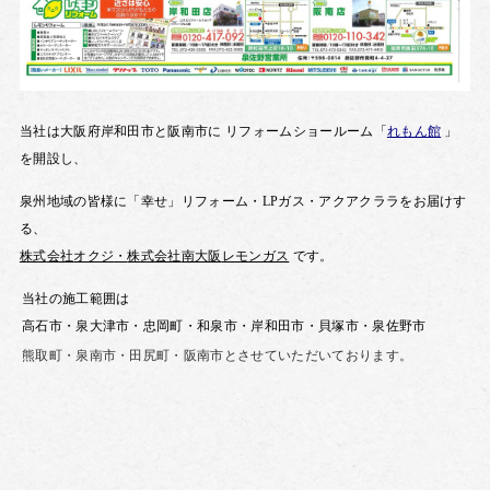
当社は大阪府岸和田市と阪南市に
リフォームショールーム「
れもん館
」
を開設し、
泉州地域の皆様に「幸せ」リフォーム・
LP
ガス・
アクアクララを
お届けす
る、
株式
会社
オクジ
・
株式会社
南大阪
レモンガス
です。
当社の施工範囲は
高石市・泉大津市・忠岡町・和泉市・岸和田市・貝塚市・泉佐野市
熊取町・泉南市・田尻町・
阪南市とさせていただいております。