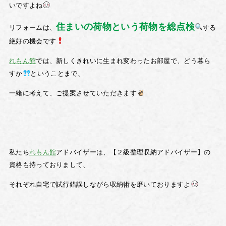
いですよね
住まいの荷物という荷物を総点検
リフォームは、
する
絶好の機会です
れもん館
では、新しくきれいに生まれ変わったお部屋で、どう暮ら
すか
ということまで、
一緒に考えて、ご提案させていただきます
私たち
れもん館
アドバイザーは、【
２級整理収納アドバイザー】
の
資格も持っておりまして、
それぞれ自宅で試行錯誤しながら収納術を磨いておりますよ