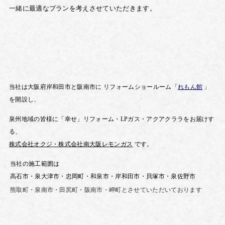
一緒に最適なプランを考えさせていただきます。
当社は大阪府岸和田市と阪南市に
リフォームショールーム「
れもん館
」
を開設し、
泉州地域の皆様に「幸せ」リフォーム・
LP
ガス・
アクアクララを
お届けす
る、
株式
会社
オクジ
・
株式会社
南大阪
レモンガス
です。
当社の施工範囲は
高石市・泉大津市・忠岡町・和泉市・岸和田市・貝塚市・泉佐野市
熊取町・泉南市・田尻町・
阪南市・岬町とさせていただいております