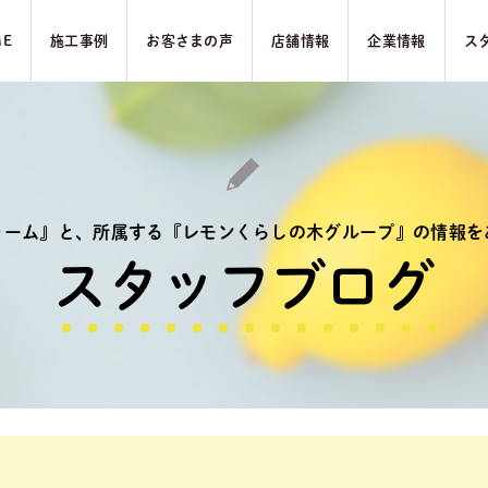
ME
施⼯事例
お客さまの声
店舗情報
企業情報
ス
ォーム』と、
所属する『レモンくらしの木グループ』の
情報を
スタッフブログ