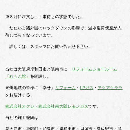
※８月に注文し、工事待ちの状態でした。
ただいま諸外国のロックダウンの影響で、温水暖房便座が入
荷しづらくなっています。
詳しくは、スタッフにお問い合わせ下さい。
当社は大阪府岸和田市と阪南市に
リフォームショールーム
「れもん館」
を開設し、
泉州地域の皆様に「幸せ」
リフォーム
・
LPガス
・
アクアクララ
をお届けする、
株式会社オクジ・株式会社南大阪レモンガス
です。
当社の施工範囲は
泉大津市・忠岡町・和泉市・岸和田市・貝塚市・泉佐野市・熊