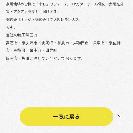
泉州地域の皆様に「幸せ」リフォーム・
LP
ガス・オール電化・太陽光発
電・アクアクララをお届けする、
株式
会社
オクジ
・
株式会社
南大阪
レモンガス
です。
当社の施工範囲は
高石市・泉大津市・忠岡町・和泉市・岸和田市・貝塚市・泉佐野
市・熊取町・泉南市・田尻町
阪南市・岬町とさせていただいております。
一覧に戻る