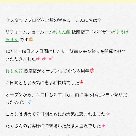
スタッフブログをご覧の皆さま こんにちは
リフォームショールーム
れもん館
阪南店アドバイザーの
ゆうけ
ろりん
です
10/18・19日と２日間にわたり、阪南レモン祭りを開催させて
いただきました
れもん館
阪南店がオープンしてから３周年
２日間ともお天気に恵まれ快晴でした
オープンから、１年目も２年目も、雨に降られたレモン祭りだ
ったので、
ことしは初めて２日間ともにお天気に恵まれました
たくさんのお客様にご来場いただき大盛況でした