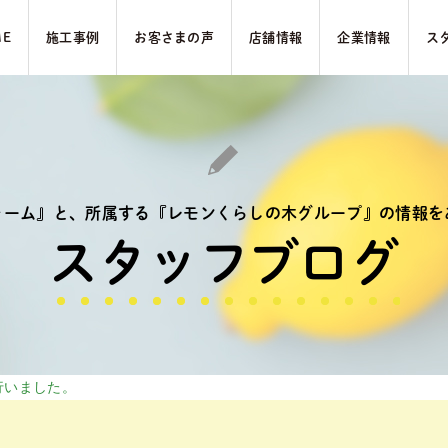
ME
施⼯事例
お客さまの声
店舗情報
企業情報
ス
ォーム』と、
所属する『レモンくらしの木グループ』の
情報を
スタッフブログ
行いました。