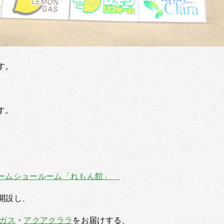
す。
す。
ームショールーム「れもん館」
開設し、
Pガス
・
アクアクララ
をお届けする、