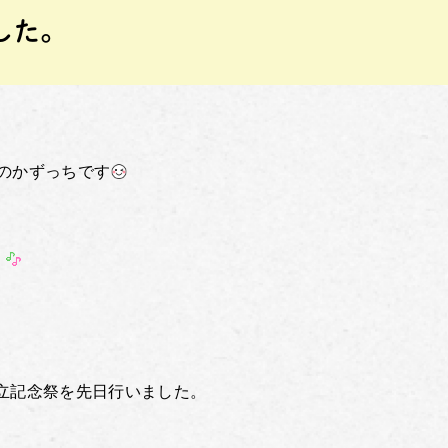
した。
のかずっちです
立記念祭を先日行いました。