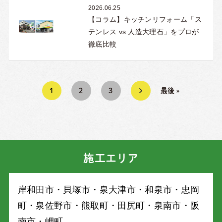
2026.06.25
【コラム】キッチンリフォーム「ス
テンレス vs 人造大理石」をプロが
徹底比較
1
2
3
»
最後 »
施工エリア
岸和⽥市・⾙塚市・泉⼤津市・和泉市・忠岡
町・泉佐野市・熊取町・⽥尻町・泉南市・阪
南市・岬町