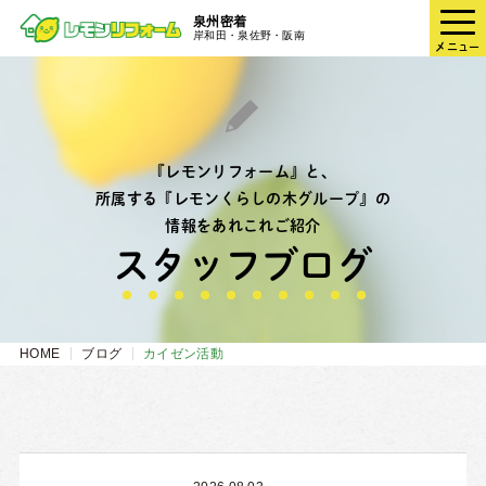
泉州密着
岸和田・泉佐野・阪南
メニュー
『レモンリフォーム』と、
所属する『レモンくらしの木グループ』の
情報をあれこれご紹介
スタッフブログ
HOME
ブログ
カイゼン活動