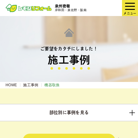
泉州密着
岸和田・泉佐野・阪南
メニュー
ご要望をカタチにしました！
施⼯事例
HOME
施工事例
機器取換
部位別に事例を見る