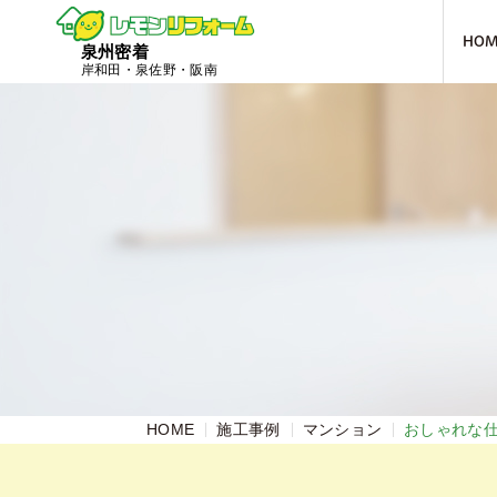
HO
泉州密着
岸和田・泉佐野・阪南
HOME
施工事例
マンション
おしゃれな