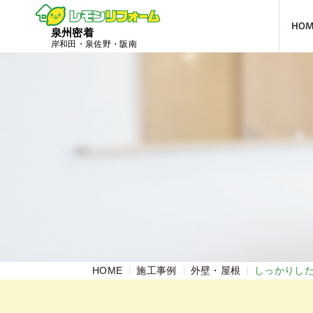
HO
泉州密着
岸和田・泉佐野・阪南
HOME
施工事例
外壁・屋根
しっかりし