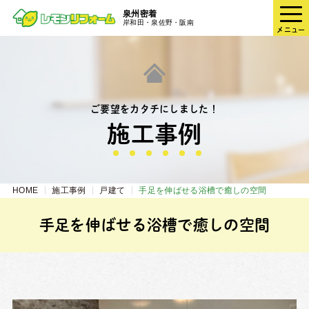
泉州密着
岸和田・泉佐野・阪南
メニュー
ご要望をカタチにしました！
施⼯事例
HOME
施工事例
戸建て
手足を伸ばせる浴槽で癒しの空間
手足を伸ばせる浴槽で癒しの空間