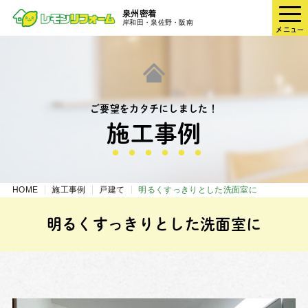
泉州密着
岸和田・泉佐野・阪南
メニュー
ご要望をカタチにしました！
施⼯事例
HOME
施工事例
戸建て
明るくすっきりとした洗面室に
明るくすっきりとした洗面室に