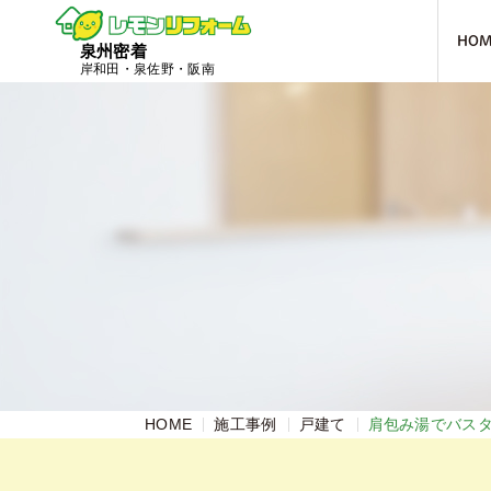
HO
泉州密着
岸和田・泉佐野・阪南
HOME
施工事例
戸建て
肩包み湯でバス