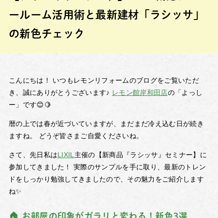
ールーム活用術と最新建材「ラシッサ」
の新色チェック
こんにちは！ いつもレモンリフォームのブログをご覧いただ
き、誠にありがとうございます♪
レモン館岸和田店
の「よっし
ー」です😊🍋
暦の上では春が近づいていますが、まだまだ冷え込む日が続き
ますね。 どうぞ皆さまご自愛くださいね。
さて、先日私は
LIXIL
主催の【新商品『ラシッサ』セミナー】に
参加してきました！ 実際のサンプルを手に取り、最新のトレン
ドをしっかり勉強してきましたので、その魅力をご紹介します
ね✨
🏠 お部屋の印象がガラリと変わる！新色3選