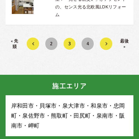
の、センス光る北欧風LDKリフォー
ム
« 先
最後
«
2
3
4
»
頭
»
施工エリア
岸和⽥市・⾙塚市・泉⼤津市・和泉市・忠岡
町・泉佐野市・熊取町・⽥尻町・泉南市・阪
南市・岬町