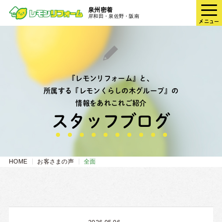
泉州密着
岸和田・泉佐野・阪南
メニュー
『レモンリフォーム』と、
所属する『レモンくらしの木グループ』の
情報をあれこれご紹介
スタッフブログ
HOME
お客さまの声
全面